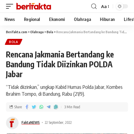
Aa
News
Regional
Ekonomi
Olahraga
Hiburan
Lifes
Berifakta.com
>
Olahraga
>
Bola
>
Rencana Jakmania Bertandang ke Bandung Tidak Diizinkan POLDA Jabar
BOLA
Rencana Jakmania Bertandang ke
Bandung Tidak Diizinkan POLDA
Jabar
“Tidak diizinkan,” ungkap Kabid Humas Polda Jabar, Kombes
Ibrahim Tompo, di Bandung, Rabu (21/9).
Share
3 Min Read
FaktaNEWS
22 September, 2022