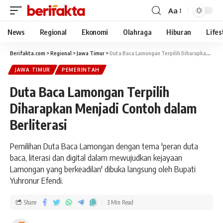
Aa
News
Regional
Ekonomi
Olahraga
Hiburan
Lifes
Berifakta.com
>
Regional
>
Jawa Timur
>
Duta Baca Lamongan Terpilih Diharapkan Menjadi Contoh dalam Berliterasi
JAWA TIMUR
PEMERINTAH
Duta Baca Lamongan Terpilih
Diharapkan Menjadi Contoh dalam
Berliterasi
Pemilihan Duta Baca Lamongan dengan tema 'peran duta
baca, literasi dan digital dalam mewujudkan kejayaan
Lamongan yang berkeadilan' dibuka langsung oleh Bupati
Yuhronur Efendi.
Share
3 Min Read