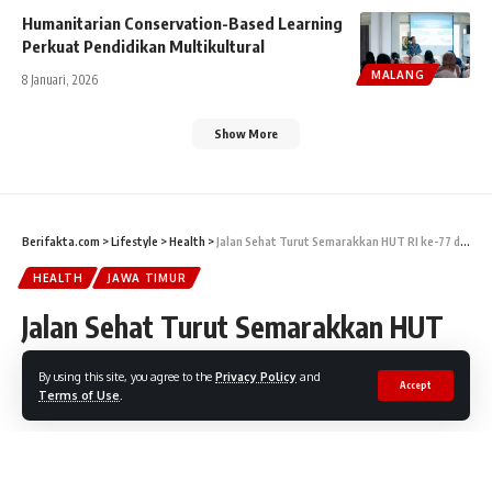
Humanitarian Conservation-Based Learning
Perkuat Pendidikan Multikultural
MALANG
8 Januari, 2026
Show More
Berifakta.com
>
Lifestyle
>
Health
>
Jalan Sehat Turut Semarakkan HUT RI ke-77 dan Hari Jadi Lamongan ke 453
HEALTH
JAWA TIMUR
Jalan Sehat Turut Semarakkan HUT
RI ke-77 dan Hari Jadi Lamongan ke
By using this site, you agree to the
Privacy Policy
and
Accept
453
Terms of Use
.
Bupati Lamongan mengajak peserta bertepuk tangan dengan
keras sebagai simbol kebahagiaan jiwa dan kesehatan raga.