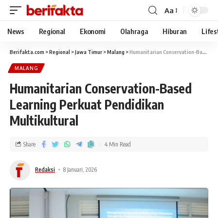
Aa
News
Regional
Ekonomi
Olahraga
Hiburan
Lifes
Berifakta.com
>
Regional
>
Jawa Timur
>
Malang
>
Humanitarian Conservation-Based Learning Perkuat Pendidikan Multikultural
MALANG
Humanitarian Conservation-Based
Learning Perkuat Pendidikan
Multikultural
Share
4 Min Read
Redaksi
8 Januari, 2026