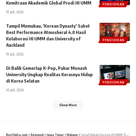
Kemitraan Akademik Global Prodi HI UMM
PENDIDIKAN
19 Juli, 2026
Tampil Memukau, ‘Korean Dynasty’ Sabet
Best Performance Atmosheral 4.0 Hasil
Kolaborasi HI UMM dan University of
PENDIDIKAN
Auckland
19 Juli, 2026
Di Balik Gemerlap K-Pop, Pakar Monash
University Ungkap Realitas Kerasnya Hidup
di Korea Selatan
PENDIDIKAN
10 Juli, 2026
Show More
Berifakta.com
>
Regional
>
Jawa Timur
>
Malang
>
Serial Kuliah Eurasia HI UMM: Polarisasi Politik Menguat Pada Pemilu 2024, Peran Tokoh Agama Kian Sentral