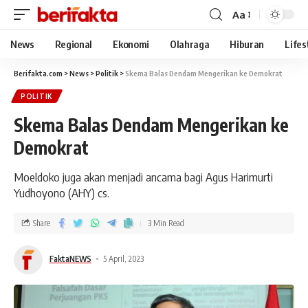
Aa
News
Regional
Ekonomi
Olahraga
Hiburan
Lifes
Berifakta.com
>
News
>
Politik
>
Skema Balas Dendam Mengerikan ke Demokrat
POLITIK
Skema Balas Dendam Mengerikan ke
Demokrat
Moeldoko juga akan menjadi ancama bagi Agus Harimurti
Yudhoyono (AHY) cs.
Share
3 Min Read
FaktaNEWS
5 April, 2023