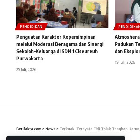
PENDIDIKAN
PENDIDIKA
Penguatan Karakter Kepemimpinan
Atmosheral
melalui Moderasi Beragama dan Sinergi
Padukan Te
Sekolah–Keluarga di SDN 1 Ciseureuh
dan Eksplor
Purwakarta
19 Juli, 2026
25 Juli, 2026
Berifakta.com
>
News
>
Terkuak! Ternyata Firli Tolak Tangkap Harun