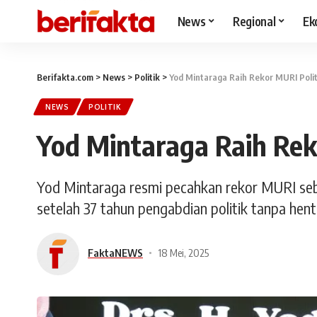
News
Regional
Ek
Berifakta.com
>
News
>
Politik
>
Yod Mintaraga Raih Rekor MURI Polit
NEWS
POLITIK
Yod Mintaraga Raih Rek
Yod Mintaraga resmi pecahkan rekor MURI se
setelah 37 tahun pengabdian politik tanpa henti
FaktaNEWS
18 Mei, 2025