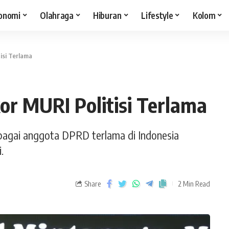
onomi
Olahraga
Hiburan
Lifestyle
Kolom
isi Terlama
or MURI Politisi Terlama
bagai anggota DPRD terlama di Indonesia
.
Share
2 Min Read