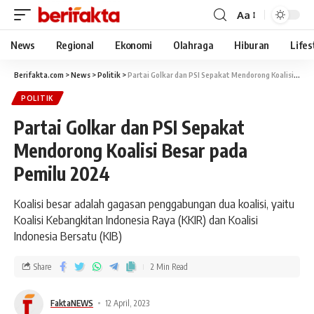
Aa
News
Regional
Ekonomi
Olahraga
Hiburan
Lifes
Berifakta.com
>
News
>
Politik
>
Partai Golkar dan PSI Sepakat Mendorong Koalisi Besar pada Pemilu 2024
POLITIK
Partai Golkar dan PSI Sepakat
Mendorong Koalisi Besar pada
Pemilu 2024
Koalisi besar adalah gagasan penggabungan dua koalisi, yaitu
Koalisi Kebangkitan Indonesia Raya (KKIR) dan Koalisi
Indonesia Bersatu (KIB)
Share
2 Min Read
FaktaNEWS
12 April, 2023