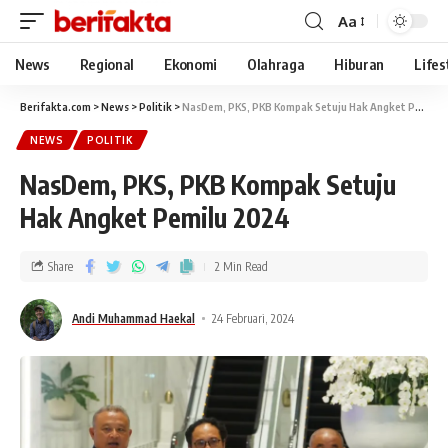
Aa
News
Regional
Ekonomi
Olahraga
Hiburan
Lifes
Berifakta.com
>
News
>
Politik
>
NasDem, PKS, PKB Kompak Setuju Hak Angket Pemilu 2024
NEWS
POLITIK
NasDem, PKS, PKB Kompak Setuju
Hak Angket Pemilu 2024
Share
2 Min Read
Andi Muhammad Haekal
24 Februari, 2024