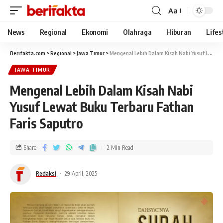
Aa
News
Regional
Ekonomi
Olahraga
Hiburan
Lifes
Berifakta.com
>
Regional
>
Jawa Timur
>
Mengenal Lebih Dalam Kisah Nabi Yusuf Lewat Buku Terbaru Fathan Faris Saputro
JAWA TIMUR
Mengenal Lebih Dalam Kisah Nabi
Yusuf Lewat Buku Terbaru Fathan
Faris Saputro
Share
2 Min Read
Redaksi
29 April, 2025