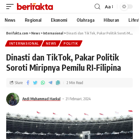
Aa
News
Regional
Ekonomi
Olahraga
Hiburan
Lifes
Berifakta.com
>
News
>
Internasional
>
Dinasti dan TikTok, Pakar Politik Soroti Miripnya Pemilu RI-Filipina
INTERNASIONAL
NEWS
POLITIK
Dinasti dan TikTok, Pakar Politik
Soroti Miripnya Pemilu RI-Filipina
Share
2 Min Read
Andi Muhammad Haekal
21 Februari, 2024