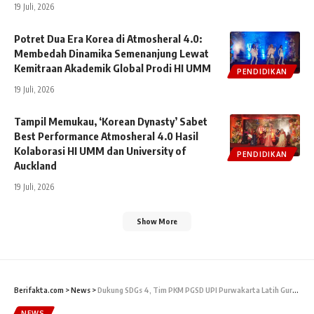
19 Juli, 2026
Potret Dua Era Korea di Atmosheral 4.0:
Membedah Dinamika Semenanjung Lewat
Kemitraan Akademik Global Prodi HI UMM
PENDIDIKAN
19 Juli, 2026
Tampil Memukau, ‘Korean Dynasty’ Sabet
Best Performance Atmosheral 4.0 Hasil
Kolaborasi HI UMM dan University of
PENDIDIKAN
Auckland
19 Juli, 2026
Show More
Berifakta.com
>
News
>
Dukung SDGs 4, Tim PKM PGSD UPI Purwakarta Latih Guru SDN 3 Selaawi Kembangkan Media Pembelajaran Interaktif
NEWS