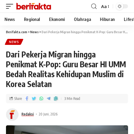
Aa
News
Regional
Ekonomi
Olahraga
Hiburan
Lifes
Berifakta.com
>
News
>
Dari Pekerja Migran hingga Penikmat K-Pop: Guru Besar HI UMM Bedah Realitas Kehidupan Muslim di Korea Selatan
NEWS
Dari Pekerja Migran hingga
Penikmat K-Pop: Guru Besar HI UMM
Bedah Realitas Kehidupan Muslim di
Korea Selatan
Share
3 Min Read
Redaksi
20 Juni, 2026