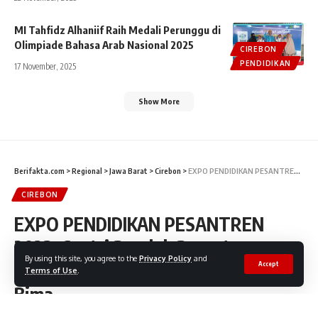
MI Tahfidz Alhaniif Raih Medali Perunggu di
Olimpiade Bahasa Arab Nasional 2025
CIREBON
PENDIDIKAN
17 November, 2025
Show More
Berifakta.com
>
Regional
>
Jawa Barat
>
Cirebon
>
EXPO PENDIDIKAN PESANTREN 2023: Santri Pondok Pesantren Quran Kayuwalang Memukau di GOR Bima
CIREBON
EXPO PENDIDIKAN PESANTREN
2023: Santri Pondok Pesantren
By using this site, you agree to the
Privacy Policy
and
Quran Kayuwalang Memukau di GOR
Accept
Terms of Use
.
Bima