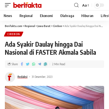
Aa
News
Regional
Ekonomi
Olahraga
Hiburan
Lifes
Berifakta.com
>
Regional
>
Jawa Barat
>
Cirebon
>
Ada Syakir Daulay hingga Dai Nasional di FASTER Akmala Sabila
CIREBON
Ada Syakir Daulay hingga Dai
Nasional di FASTER Akmala Sabila
Share
2 Min Read
Redaksi
31 Desember, 2023