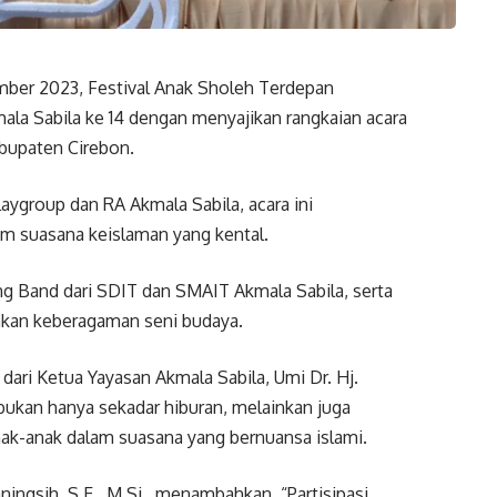
ber 2023, Festival Anak Sholeh Terdepan
la Sabila ke 14 dengan menyajikan rangkaian acara
abupaten Cirebon.
aygroup dan RA Akmala Sabila, acara ini
m suasana keislaman yang kental.
 Band dari SDIT dan SMAIT Akmala Sabila, serta
nkan keberagaman seni budaya.
ri Ketua Yayasan Akmala Sabila, Umi Dr. Hj.
ukan hanya sekadar hiburan, melainkan juga
k-anak dalam suasana yang bernuansa islami.
ingsih, S.E., M.Si., menambahkan, “Partisipasi