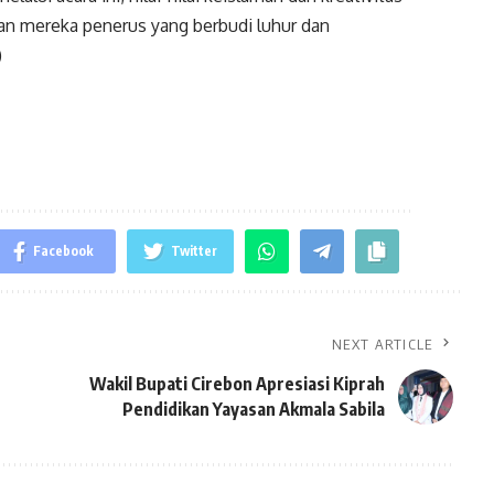
kan mereka penerus yang berbudi luhur dan
)
Facebook
Twitter
NEXT ARTICLE
Wakil Bupati Cirebon Apresiasi Kiprah
Pendidikan Yayasan Akmala Sabila