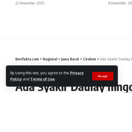
22 Desember, 2025
8 Desember, 2
Berifakta.com
>
Regional
>
Jawa Barat
>
Cirebon
>
Ada Syakir Daulay 
CIREBON
By using this site, you agree to the
Privacy
Accept
Policy
and
Terms of Use
.
Ada Syakir Daulay hingg
FASTER Akmala Sabila
Redaksi
31 Desember, 2023