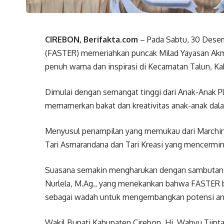
CIREBON, Berifakta.com
– Pada Sabtu, 30 Desem
(FASTER) memeriahkan puncak Milad Yayasan Akma
penuh warna dan inspirasi di Kecamatan Talun, K
Dimulai dengan semangat tinggi dari Anak-Anak Pl
memamerkan bakat dan kreativitas anak-anak dala
Menyusul penampilan yang memukau dari Marching
Tari Asmarandana dan Tari Kreasi yang mencermi
Suasana semakin mengharukan dengan sambutan da
Nurlela, M.Ag., yang menekankan bahwa FASTER b
sebagai wadah untuk mengembangkan potensi ana
Wakil Bupati Kabupaten Cirebon, Hj. Wahyu Tjiptan