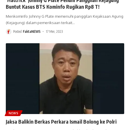
Buntut Kasus BTS Kominfo Rugikan Rp8 T!
Menkominfo Johnny G Plate memenuhi panggilan Kejaksaan Agung
(Kejagung) dalam pemeriksaan terkait
…
Posted
FaktaNEWS
17 Mei, 2023
NEWS
Jaksa Balikin Berkas Perkara Ismail Bolong ke Polri