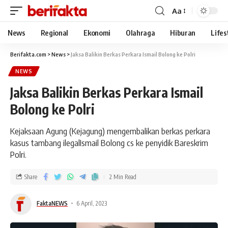
Aa
News
Regional
Ekonomi
Olahraga
Hiburan
Lifes
Berifakta.com
>
News
>
Jaksa Balikin Berkas Perkara Ismail Bolong ke Polri
NEWS
Jaksa Balikin Berkas Perkara Ismail
Bolong ke Polri
Kejaksaan Agung (Kejagung) mengembalikan berkas perkara
kasus tambang ilegalIsmail Bolong cs ke penyidik Bareskrim
Polri.
Share
2 Min Read
FaktaNEWS
6 April, 2023