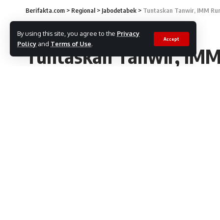
Berifakta.com
>
Regional
>
Jabodetabek
>
Tuntaskan Tanwir, IMM Ru
JABODETABEK
By using this site, you agree to the
Privacy
Accept
Policy
and
Terms of Use
.
Tuntaskan Tanwir, IM
Pernyataan Sikap
Redaksi
4 Desember, 2023