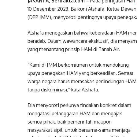
JAKARTA, Berifakta.com
– Pada peringatan Hari
10 Desember 2023, Baikuni Alshafa, Ketua Dewa
(DPP IMM), menyoroti pentingnya upaya penegak
Alshafa menegaskan bahwa keberadaan HAM menjad
beradab. Dalam wawancara eksklusif, dia menyampa
yang menantang prinsip HAM di Tanah Air.
“Kami di IMM berkomitmen untuk mendukung
upaya penegakan HAM yang berkeadilan. Semua
warga negara harus merasakan perlindungan HAM
tanpa diskriminasi,” kata Alshafa.
Dia menyoroti perlunya tindakan konkret dalam
mengatasi pelanggaran HAM dan mengajak
semua pihak, baik pemerintah maupun
masyarakat sipil, untuk bersama-sama menjaga