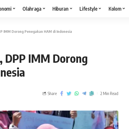
onomi
Olahraga
Hiburan
Lifestyle
Kolom
PP IMM Dorong Penegakan HAM di Indonesia
3, DPP IMM Dorong
nesia
Share
2 Min Read