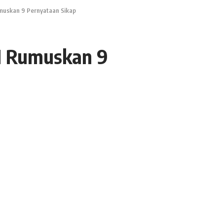
muskan 9 Pernyataan Sikap
M Rumuskan 9
Share
5 Min Read