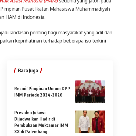
Hak Asasi Manusia (HAM)
sedunia yang jatuh pada
n Pimpinan Pusat Ikatan Mahasiswa Muhammadiyah
an HAM di Indonesia.
i landasan penting bagi masyarakat yang adil dan
ikan keprihatinan terhadap beberapa isu terkini
Baca Juga
Resmi! Pimpinan Umum DPP
IMM Periode 2024-2026
Presiden Jokowi
Dijadwalkan Hadir di
Pembukaan Muktamar IMM
XX di Palembang