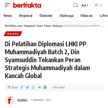
Aa
News
Regional
Ekonomi
Olahraga
Hiburan
Lifes
Berifakta.com
>
Regional
>
Jawa Timur
>
Malang
>
Di Pelatihan Diplomasi LHKI PP Muhammadiyah Batch 2, Din Syamsuddin Tekankan Peran Strategis Muhammadiyah dalam Kancah Global
MALANG
Di Pelatihan Diplomasi LHKI PP
Muhammadiyah Batch 2, Din
Syamsuddin Tekankan Peran
Strategis Muhammadiyah dalam
Kancah Global
Share
3 Min Read
Redaksi
1 Desember, 2024