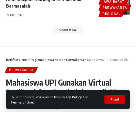
JAWA BARAT
Bermasalah
PURWAKARTA
REGIONAL
19 Mei, 2025
Show More
Berifakta.com
>
Regional
>
Jawa Barat
>
Purwakarta
>
Mahasiswa UPI Gunakan Virtual Reality dalam Pembelajaran di SD
PURWAKARTA
Mahasiswa UPI Gunakan Virtual
Reality dalam Pembelajaran di SD
By using this site, you agree to the
Privacy Policy
and
Accept
Terms of Use
.
Share
1 Min Read
FaktaNEWS
26 Oktober, 2022