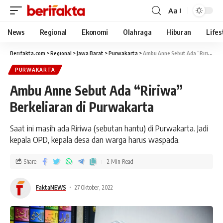
Aa
News
Regional
Ekonomi
Olahraga
Hiburan
Lifes
Berifakta.com
>
Regional
>
Jawa Barat
>
Purwakarta
>
Ambu Anne Sebut Ada “Ririwa” Berkeliaran di Purwakarta
PURWAKARTA
Ambu Anne Sebut Ada “Ririwa”
Berkeliaran di Purwakarta
Saat ini masih ada Ririwa (sebutan hantu) di Purwakarta. Jadi
kepala OPD, kepala desa dan warga harus waspada.
Share
2 Min Read
FaktaNEWS
27 Oktober, 2022