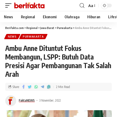
Aa
News
Regional
Ekonomi
Olahraga
Hiburan
Lifes
Berifakta.com
>
Regional
>
Jawa Barat
>
Purwakarta
>
Ambu Anne Dituntut Fokus Membangun, LSPP: Butuh Data Presisi Agar Pembangunan Tak Salah Arah
NEWS
PURWAKARTA
Ambu Anne Dituntut Fokus
Membangun, LSPP: Butuh Data
Presisi Agar Pembangunan Tak Salah
Arah
Share
2 Min Read
FaktaNEWS
3 November, 2022