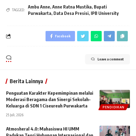
Ambu Anne
,
Anne Ratna Mustika
,
Bupati
TAGGED:
Purwakarta
,
Data Desa Presisi
,
IPB University
Facebook
Leave a comment
Berita Lainnya
Penguatan Karakter Kepemimpinan melalui
Moderasi Beragama dan Sinergi Sekolah–
Keluarga di SDN 1 Ciseureuh Purwakarta
PENDIDIKAN
25 Juli, 2026
Atmosheral 4.0: Mahasiswa HI UMM
Padukan Teori Hubungan Internasional dan