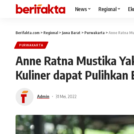
News
Regional
Ek
Berifakta.com
>
Regional
>
Jawa Barat
>
Purwakarta
>
Anne Ratna Mus
PURWAKARTA
Anne Ratna Mustika Ya
Kuliner dapat Pulihka
Admin
31 Mei, 2022