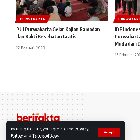
PURWAKARTA
PURWAKAR
PUI Purwakarta Gelar Kajian Ramadan
IDE Indone
dan Bakti Kesehatan Gratis
Purwakarta
Muda dari 
22 Februari, 2026
16 Februari, 20
By using this site, you agree to the
Privacy
Accept
Policy
and
Terms of Use
.