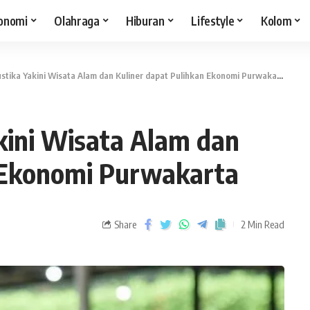
onomi
Olahraga
Hiburan
Lifestyle
Kolom
tika Yakini Wisata Alam dan Kuliner dapat Pulihkan Ekonomi Purwakarta
kini Wisata Alam dan
n Ekonomi Purwakarta
Share
2 Min Read