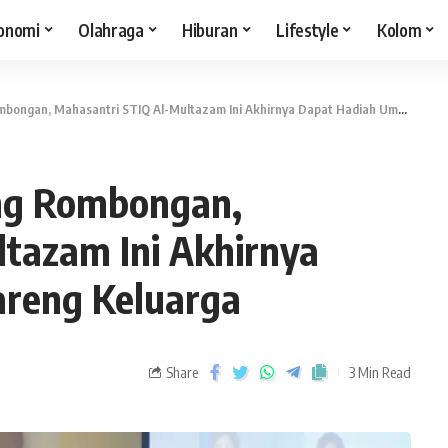
onomi
Olahraga
Hiburan
Lifestyle
Kolom
gan, Mahasantri STIQ Al-Multazam Ini Akhirnya Dapat Hadiah Umroh Bareng Keluarga
eng Rombongan,
tazam Ini Akhirnya
reng Keluarga
Share
3 Min Read