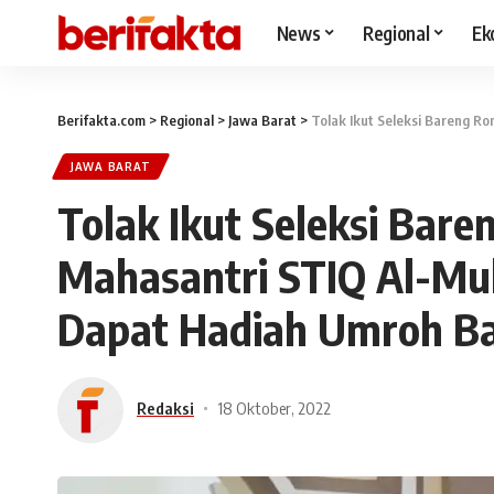
News
Regional
Ek
Berifakta.com
>
Regional
>
Jawa Barat
>
Tolak Ikut Seleksi Bareng Rombon
JAWA BARAT
Tolak Ikut Seleksi Bar
Mahasantri STIQ Al-Mul
Dapat Hadiah Umroh Ba
Redaksi
18 Oktober, 2022