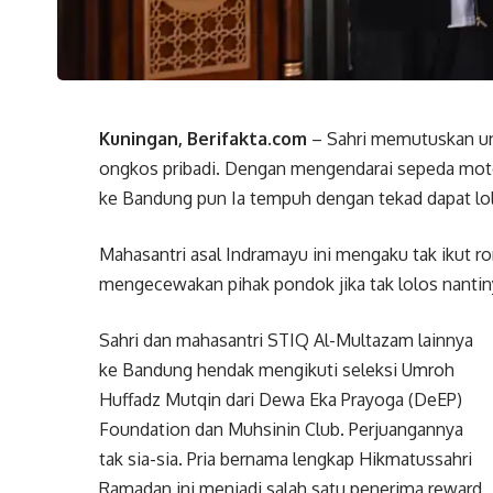
Kuningan, Berifakta.com
– Sahri memutuskan un
ongkos pribadi. Dengan mengendarai sepeda motor 
ke Bandung pun Ia tempuh dengan tekad dapat l
Mahasantri asal Indramayu ini mengaku tak ikut ro
mengecewakan pihak pondok jika tak lolos nantin
Sahri dan mahasantri STIQ Al-Multazam lainnya
ke Bandung hendak mengikuti seleksi Umroh
Huffadz Mutqin dari Dewa Eka Prayoga (DeEP)
Foundation dan Muhsinin Club. Perjuangannya
tak sia-sia. Pria bernama lengkap Hikmatussahri
Ramadan ini menjadi salah satu penerima reward