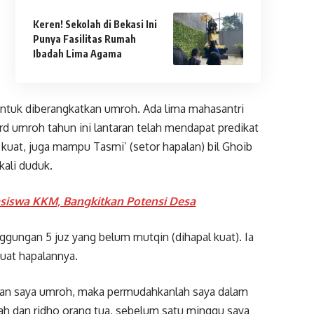
Keren! Sekolah di Bekasi Ini
Punya Fasilitas Rumah
Ibadah Lima Agama
untuk diberangkatkan umroh. Ada lima mahasantri
 umroh tahun ini lantaran telah mendapat predikat
 kuat, juga mampu Tasmi’ (setor hapalan) bil Ghoib
kali duduk.
hasiswa KKM, Bangkitkan Potensi Desa
gungan 5 juz yang belum mutqin (dihapal kuat). Ia
uat hapalannya.
zinkan saya umroh, maka permudahkanlah saya dalam
llah dan ridho orang tua, sebelum satu minggu saya