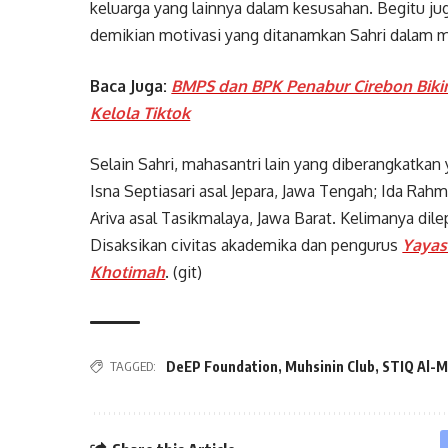
keluarga yang lainnya dalam kesusahan. Begitu jug
demikian motivasi yang ditanamkan Sahri dalam 
Baca Juga:
BMPS dan BPK Penabur Cirebon Bikin
Kelola Tiktok
Selain Sahri, mahasantri lain yang diberangkatkan y
Isna Septiasari asal Jepara, Jawa Tengah; Ida Rah
Ariva asal Tasikmalaya, Jawa Barat. Kelimanya dile
Disaksikan civitas akademika dan pengurus
Yayas
Khotimah
. (git)
DeEP Foundation
,
Muhsinin Club
,
STIQ Al-
TAGGED: