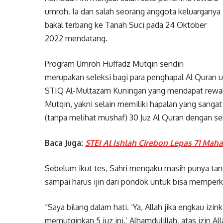
umroh. Ia dan salah seorang anggota keluarganya
bakal terbang ke Tanah Suci pada 24 Oktober
2022 mendatang.
Program Umroh Huffadz Mutqin sendiri
merupakan seleksi bagi para penghapal Al Quran 
STIQ Al-Multazam Kuningan yang mendapat reward
Mutqin, yakni selain memiliki hapalan yang sangat
(tanpa melihat mushaf) 30 Juz Al Quran dengan se
Baca Juga:
STEI Al Ishlah Cirebon Lepas 71 Ma
Sebelum ikut tes, Sahri mengaku masih punya tang
sampai harus ijin dari pondok untuk bisa memperk
“Saya bilang dalam hati. ‘Ya, Allah jika engkau i
memutqinkan 5 juz ini.’ Alhamdulillah, atas izin A