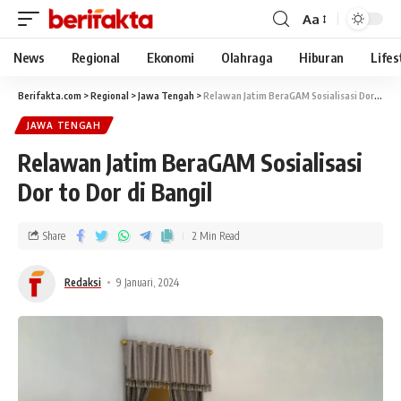
Aa
News
Regional
Ekonomi
Olahraga
Hiburan
Lifes
Berifakta.com
>
Regional
>
Jawa Tengah
>
Relawan Jatim BeraGAM Sosialisasi Dor to Dor di Bangil
JAWA TENGAH
Relawan Jatim BeraGAM Sosialisasi
Dor to Dor di Bangil
Share
2 Min Read
Redaksi
9 Januari, 2024