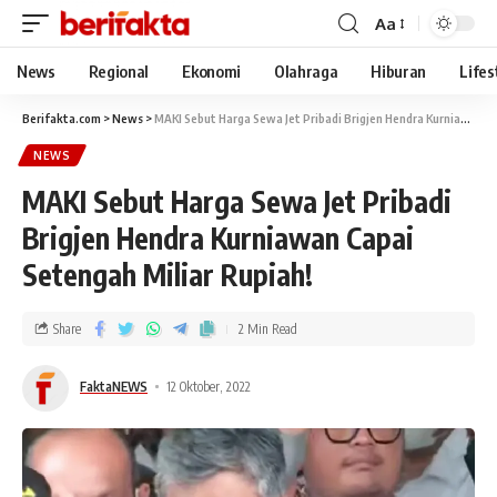
Aa
News
Regional
Ekonomi
Olahraga
Hiburan
Lifes
Berifakta.com
>
News
>
MAKI Sebut Harga Sewa Jet Pribadi Brigjen Hendra Kurniawan Capai Setengah Miliar Rupiah!
NEWS
MAKI Sebut Harga Sewa Jet Pribadi
Brigjen Hendra Kurniawan Capai
Setengah Miliar Rupiah!
Share
2 Min Read
FaktaNEWS
12 Oktober, 2022