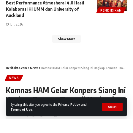
Best Performance Atmosheral 4.0 Hasil
Kolaborasi HI UMM dan University of
PENDIDIKAN
Auckland
19 Juli, 2026
Show More
Berifakta.com
>
News
>
Komnas HAM Gelar Konpers Siang Ini Ungkap Temuan Tragedi Kanjuruhan
NEWS
Komnas HAM Gelar Konpers Siang Ini
Ungkap Temuan Tragedi Kanjuruhan
By using this site, you agree to the
Privacy Policy
and
Accept
Terms of Use
.
Share
2 Min Read
FaktaNEWS
12 Oktober, 2022