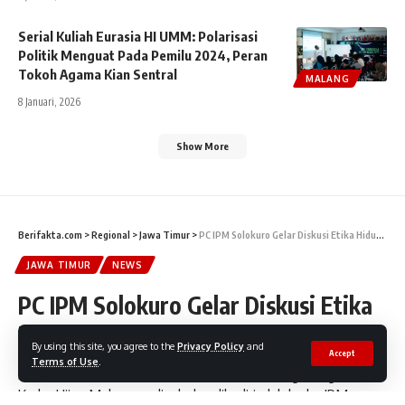
Serial Kuliah Eurasia HI UMM: Polarisasi
Politik Menguat Pada Pemilu 2024, Peran
Tokoh Agama Kian Sentral
MALANG
8 Januari, 2026
Show More
Berifakta.com
>
Regional
>
Jawa Timur
>
PC IPM Solokuro Gelar Diskusi Etika Hidup Berdampingan dengan Alam
JAWA TIMUR
NEWS
PC IPM Solokuro Gelar Diskusi Etika
Hidup Berdampingan dengan Alam
By using this site, you agree to the
Privacy Policy
and
Accept
Terms of Use
.
Diskusi ini diisi oleh Fahmi Ahmad Fauzan sebagai Pegiat
Kader Hijau Muhammadiyah dan dihadiri oleh kader IPM