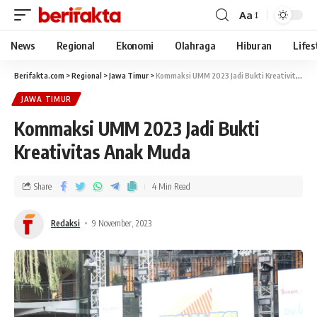
Aa
News
Regional
Ekonomi
Olahraga
Hiburan
Lifes
Berifakta.com
>
Regional
>
Jawa Timur
>
Kommaksi UMM 2023 Jadi Bukti Kreativitas Anak Muda
JAWA TIMUR
Kommaksi UMM 2023 Jadi Bukti
Kreativitas Anak Muda
Share
4 Min Read
Redaksi
9 November, 2023