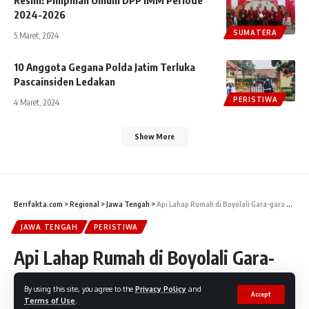
Resmi! Pimpinan Umum DPP IMM Periode
2024-2026
SUMATERA
5 Maret, 2024
10 Anggota Gegana Polda Jatim Terluka
Pascainsiden Ledakan
PERISTIWA
4 Maret, 2024
Show More
Berifakta.com
>
Regional
>
Jawa Tengah
>
Api Lahap Rumah di Boyolali Gara-gara Gas Bocor, Satu Orang Terluka
JAWA TENGAH
PERISTIWA
Api Lahap Rumah di Boyolali Gara-
gara Gas Bocor, Satu Orang Terluka
By using this site, you agree to the
Privacy Policy
and
Accept
Terms of Use
.