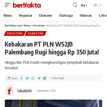
Aa
News
Regional
Ekonomi
Olahraga
Hiburan
Lifes
Berifakta.com
>
News
>
Peristiwa
>
Kebakaran PT PLN WS2JB Palembang Rugi hingga Rp 350 Juta!
PERISTIWA
SUMATERA
Kebakaran PT PLN WS2JB
Palembang Rugi hingga Rp 350 Juta!
Hingga kini, PLN masih menginvestigasi penyebab kebakaran
tersebut.
Share
2 Min Read
FaktaNEWS
2 November, 2022