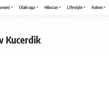
onomi
Olahraga
Hiburan
Lifestyle
Kolom
w Kucerdik