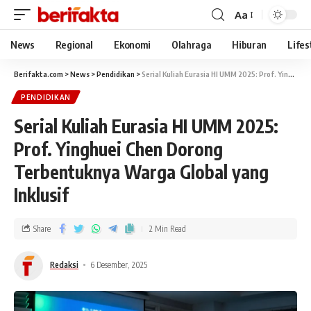
Aa
News
Regional
Ekonomi
Olahraga
Hiburan
Lifes
Berifakta.com
>
News
>
Pendidikan
>
Serial Kuliah Eurasia HI UMM 2025: Prof. Yinghuei Chen Dorong Terbentuknya Warga Global yang Inklusif
PENDIDIKAN
Serial Kuliah Eurasia HI UMM 2025:
Prof. Yinghuei Chen Dorong
Terbentuknya Warga Global yang
Inklusif
Share
2 Min Read
Redaksi
6 Desember, 2025