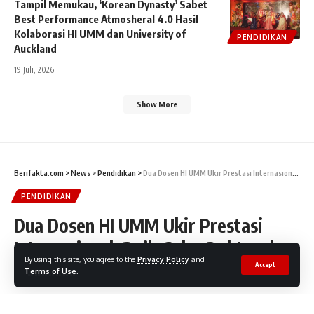
Tampil Memukau, ‘Korean Dynasty’ Sabet
Best Performance Atmosheral 4.0 Hasil
Kolaborasi HI UMM dan University of
PENDIDIKAN
Auckland
19 Juli, 2026
Show More
Berifakta.com
>
News
>
Pendidikan
>
Dua Dosen HI UMM Ukir Prestasi Internasional: Raih Gelar Doktor dan Penghargaan Disertasi Terbaik
PENDIDIKAN
Dua Dosen HI UMM Ukir Prestasi
Internasional: Raih Gelar Doktor dan
By using this site, you agree to the
Privacy Policy
and
Penghargaan Disertasi Terbaik
Accept
Terms of Use
.
Share
2 Min Read