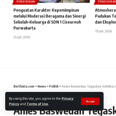
PENDIDIKAN
PENDIDIKA
Penguatan Karakter Kepemimpinan
Atmosheral
melalui Moderasi Beragama dan Sinergi
Padukan Te
Sekolah–Keluarga di SDN 1 Ciseureuh
dan Eksplor
Purwakarta
19 Juli, 2026
25 Juli, 2026
Berifakta.com
>
News
>
Politik
>
Anies Baswedan Tegaskan Soliditas K
POLITIK
By using this site, you agree to the
Privacy
Accept
Policy
and
Terms of Use
.
Anies Baswedan Tegaska