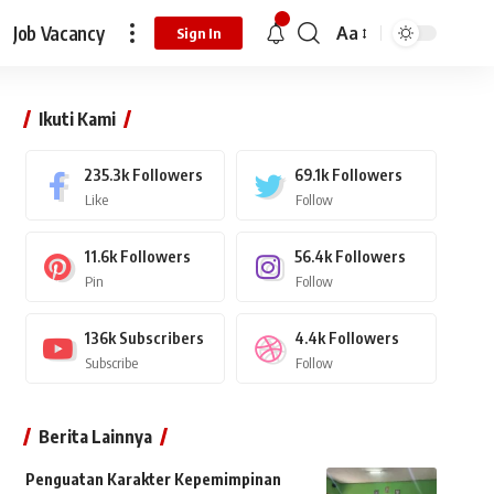
Job Vacancy
Aa
Sign In
Ikuti Kami
235.3k
Followers
69.1k
Followers
Like
Follow
11.6k
Followers
56.4k
Followers
Pin
Follow
136k
Subscribers
4.4k
Followers
Subscribe
Follow
Berita Lainnya
Penguatan Karakter Kepemimpinan