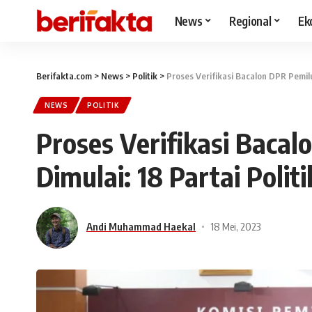
News
Regional
Ek
Berifakta.com
>
News
>
Politik
>
Proses Verifikasi Bacalon DPR Pemil
NEWS
POLITIK
Proses Verifikasi Baca
Dimulai: 18 Partai Poli
Andi Muhammad Haekal
18 Mei, 2023