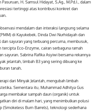
Pasuruan, H. Samsul Hidayat, S.Ag., M.Pd.I., dalam
esiasi tertinggi atas kontribusi konkret dan
uan.
i observasi mendalam dan interaksi langsung selama
(PMM) di Kayukebek. Dinda Dwi Nurhidayah dan
l dan sayuran yang terbuang percuma, membusuk,
ah tercipta Eco-Enzyme, cairan serbaguna ramah
n sayuran. Sabrina Rafika Asyiwi bersama rekannya
ak jelantah, limbah B3 yang sering dibuang ke
buran tanah.
terapi dari Minyak Jelantah, mengubah limbah
estetika. Sementara itu, Muhammad Adhitya Gus
arga membakar sampah daun (organik) untuk
tkan diri di malam hari, yang menimbulkan polusi
 (Smokeless Burn Barrels), teknologi sederhana