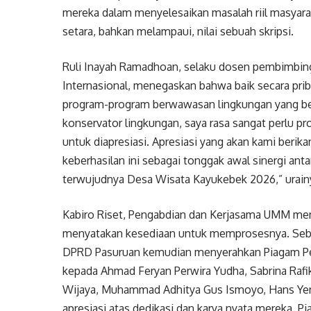
mereka dalam menyelesaikan masalah riil masyar
setara, bahkan melampaui, nilai sebuah skripsi.
Ruli Inayah Ramadhoan, selaku dosen pembimbin
Internasional, menegaskan bahwa baik secara pr
program-program berwawasan lingkungan yang ber
konservator lingkungan, saya rasa sangat perlu p
untuk diapresiasi. Apresiasi yang akan kami beri
keberhasilan ini sebagai tonggak awal sinergi 
terwujudnya Desa Wisata Kayukebek 2026,” urain
Kabiro Riset, Pengabdian dan Kerjasama UMM men
menyatakan kesediaan untuk memprosesnya. Seba
DPRD Pasuruan kemudian menyerahkan Piagam Pe
kepada Ahmad Feryan Perwira Yudha, Sabrina Rafik
Wijaya, Muhammad Adhitya Gus Ismoyo, Hans Yena
apresiasi atas dedikasi dan karya nyata mereka. 