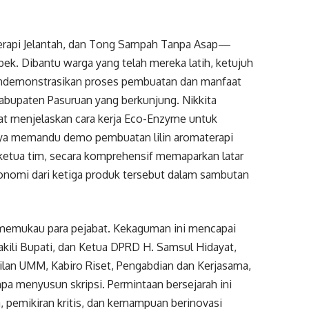
erapi Jelantah, dan Tong Sampah Tanpa Asap—
bek. Dibantu warga yang telah mereka latih, ketujuh
ndemonstrasikan proses pembuatan dan manfaat
abupaten Pasuruan yang berkunjung. Nikkita
t menjelaskan cara kerja Eco-Enzyme untuk
aya memandu demo pembuatan lilin aromaterapi
ketua tim, secara komprehensif memaparkan latar
konomi dari ketiga produk tersebut dalam sambutan
 memukau para pejabat. Kekaguman ini mencapai
kili Bupati, dan Ketua DPRD H. Samsul Hidayat,
lan UMM, Kabiro Riset, Pengabdian dan Kerjasama,
npa menyusun skripsi. Permintaan bersejarah ini
, pemikiran kritis, dan kemampuan berinovasi