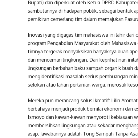
Bupati) dan diperkuat oleh Ketua DPRD Kabupaten 
sambutannya di hadapan publik, sebagai bentuk apr
pemikiran cemerlang tim dalam memajukan Pasur
Inovasi yang digagas tim mahasiswa ini lahir dar
program Pengabdian Masyarakat oleh Mahasiswa 
timnya tergerak menyaksikan banyaknya buah ape
dan mencemari lingkungan. Dari keprihatinan inil
lingkungan berbahan baku sampah organik buah da
mengidentifikasi masalah serius pembuangan miny
selokan atau lahan pertanian warga, merusak kesu
Mereka pun merancang solusi kreatif: Lilin Aroma
berbahaya menjadi produk bernilai ekonomi dan 
Ismoyo dan kawan-kawan menyoroti kebiasaan w
membersihkan lingkungan atau sekadar menghanga
asap. Jawabannya adalah Tong Sampah Tanpa Asap