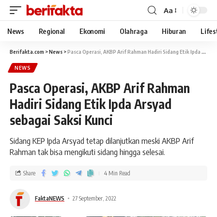
Aa
News
Regional
Ekonomi
Olahraga
Hiburan
Lifes
Berifakta.com
>
News
>
Pasca Operasi, AKBP Arif Rahman Hadiri Sidang Etik Ipda Arsyad sebagai Saksi Kunci
NEWS
Pasca Operasi, AKBP Arif Rahman
Hadiri Sidang Etik Ipda Arsyad
sebagai Saksi Kunci
Sidang KEP Ipda Arsyad tetap dilanjutkan meski AKBP Arif
Rahman tak bisa mengikuti sidang hingga selesai.
Share
4 Min Read
FaktaNEWS
27 September, 2022