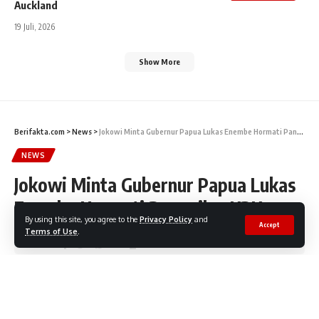
Auckland
19 Juli, 2026
Show More
Berifakta.com
>
News
>
Jokowi Minta Gubernur Papua Lukas Enembe Hormati Panggilan KPK
NEWS
Jokowi Minta Gubernur Papua Lukas
Enembe Hormati Panggilan KPK
By using this site, you agree to the
Privacy Policy
and
Accept
Terms of Use
.
Share
2 Min Read
FaktaNEWS
27 September, 2022