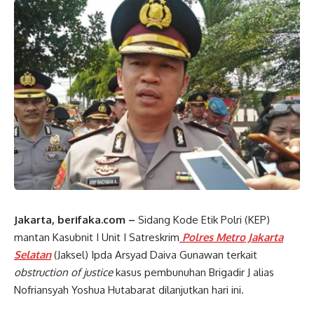
Jakarta, berifaka.com –
Sidang Kode Etik Polri (KEP)
mantan Kasubnit I Unit I Satreskrim
Polres Metro Jakarta
Selatan
(Jaksel) Ipda Arsyad Daiva Gunawan terkait
obstruction of justice
kasus pembunuhan Brigadir J alias
Nofriansyah Yoshua Hutabarat dilanjutkan hari ini.