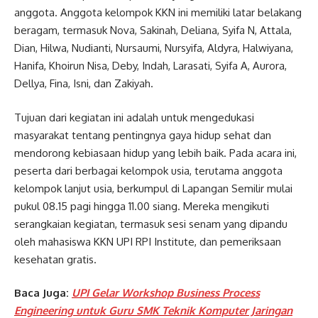
anggota. Anggota kelompok KKN ini memiliki latar belakang
beragam, termasuk Nova, Sakinah, Deliana, Syifa N, Attala,
Dian, Hilwa, Nudianti, Nursaumi, Nursyifa, Aldyra, Halwiyana,
Hanifa, Khoirun Nisa, Deby, Indah, Larasati, Syifa A, Aurora,
Dellya, Fina, Isni, dan Zakiyah.
Tujuan dari kegiatan ini adalah untuk mengedukasi
masyarakat tentang pentingnya gaya hidup sehat dan
mendorong kebiasaan hidup yang lebih baik. Pada acara ini,
peserta dari berbagai kelompok usia, terutama anggota
kelompok lanjut usia, berkumpul di Lapangan Semilir mulai
pukul 08.15 pagi hingga 11.00 siang. Mereka mengikuti
serangkaian kegiatan, termasuk sesi senam yang dipandu
oleh mahasiswa KKN UPI RPI Institute, dan pemeriksaan
kesehatan gratis.
Baca Juga:
UPI Gelar Workshop Business Process
Engineering untuk Guru SMK Teknik Komputer Jaringan