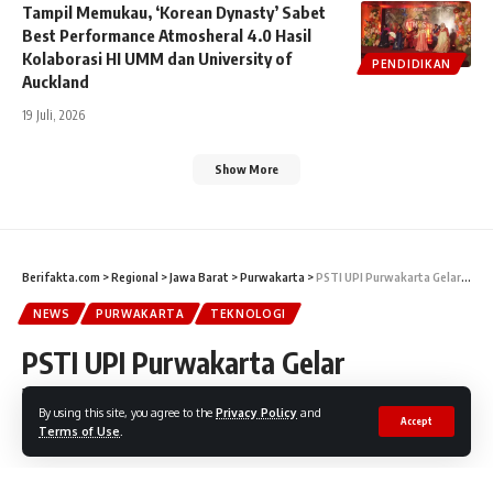
Tampil Memukau, ‘Korean Dynasty’ Sabet
Best Performance Atmosheral 4.0 Hasil
Kolaborasi HI UMM dan University of
PENDIDIKAN
Auckland
19 Juli, 2026
Show More
Berifakta.com
>
Regional
>
Jawa Barat
>
Purwakarta
>
PSTI UPI Purwakarta Gelar Workshop Microlearning untuk Guru PAUD hingga SMK
NEWS
PURWAKARTA
TEKNOLOGI
PSTI UPI Purwakarta Gelar
Workshop Microlearning untuk Guru
By using this site, you agree to the
Privacy Policy
and
Accept
PAUD hingga SMK
Terms of Use
.
Workshop ini menyatukan para pendidik dari mulai dari