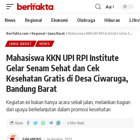
Aa
News
Regional
Ekonomi
Olahraga
Hiburan
Lifes
Berifakta.com
>
Regional
>
Jawa Barat
>
Mahasiswa KKN UPI RPI Institute Gelar Senam Sehat dan Cek Kesehatan Gratis di Desa Ciwaruga, Bandung Barat
JAWA BARAT
NEWS
Mahasiswa KKN UPI RPI Institute
Gelar Senam Sehat dan Cek
Kesehatan Gratis di Desa Ciwaruga,
Bandung Barat
Kegiatan ini bukan hanya acara sekali jalan, melainkan bagian
dari upaya berkelanjutan dalam promosi kesehatan
Share
4 Min Read
FaktaNEWS
24 Agustus, 2023