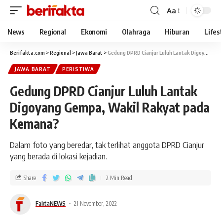
Aa
News
Regional
Ekonomi
Olahraga
Hiburan
Lifes
Berifakta.com
>
Regional
>
Jawa Barat
>
Gedung DPRD Cianjur Luluh Lantak Digoyang Gempa, Wakil Rakyat pada Kemana?
JAWA BARAT
PERISTIWA
Gedung DPRD Cianjur Luluh Lantak
Digoyang Gempa, Wakil Rakyat pada
Kemana?
Dalam foto yang beredar, tak terlihat anggota DPRD Cianjur
yang berada di lokasi kejadian.
Share
2 Min Read
FaktaNEWS
21 November, 2022