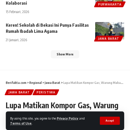
Kolaborasi
PURWAKARTA
15 Februari, 2026
Keren! Sekolah di Bekasi Ini Punya Fasilitas
Rumah Ibadah Lima Agama
JAWA BARAT
21 Januari, 2026
Show More
Berifakta.com
>
Regional
>
Jawa Barat
>
Lupa Matikan Kompor Gas, Warung Makan hingga Uang Rp80 Juta Ludes Terbakar
JAWA BARAT
PERISTIWA
Lupa Matikan Kompor Gas, Warung
Makan hingga Uang Rp80 Juta Ludes
By using this site, you agree to the
Privacy Policy
and
Accept
Terbakar
Terms of Use
.