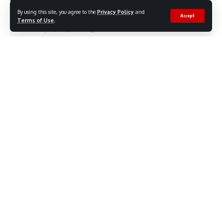
Menuju Kickoff
By using this site, you agree to the
Privacy Policy
and
Accept
Terms of Use
.
Share
3 Min Read
FaktaNEWS
28 Maret, 2024