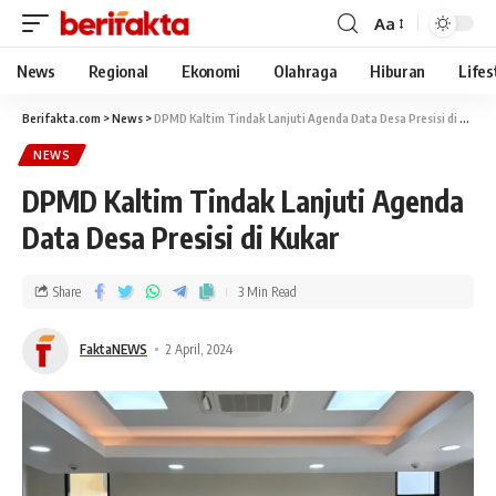
Aa
News
Regional
Ekonomi
Olahraga
Hiburan
Lifes
Berifakta.com
>
News
>
DPMD Kaltim Tindak Lanjuti Agenda Data Desa Presisi di Kukar
NEWS
DPMD Kaltim Tindak Lanjuti Agenda
Data Desa Presisi di Kukar
Share
3 Min Read
FaktaNEWS
2 April, 2024