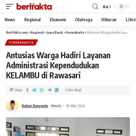
Aa
News
Regional
Ekonomi
Olahraga
Hiburan
Lifes
Berifakta.com
>
Regional
>
Jawa Barat
>
Purwakarta
>
Antusias Warga Hadiri Layanan Administrasi Kependudukan KELAMBU di Rawasari
PURWAKARTA
Antusias Warga Hadiri Layanan
Administrasi Kependudukan
KELAMBU di Rawasari
Share
2 Min Read
Bubun Bunyamin
- Penulis
29 Mei, 2024