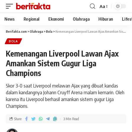
Aa
News
Regional
Ekonomi
Olahraga
Hiburan
Lifes
Berifakta.com
>
Olahraga
>
Bola
>
Kemenangan Liverpool Lawan Ajax Amankan Sistem Gugur Liga Champions
BOLA
Kemenangan Liverpool Lawan Ajax
Amankan Sistem Gugur Liga
Champions
Skor 3-0 saat Liverpool melawan Ajax yang dibuat kandas
dalam kandangnya Johann Cruyff Arena malam kemarin. Oleh
karena itu Liverpool berhasil amankan sistem gugur Liga
Champions.
Share
3 Min Read