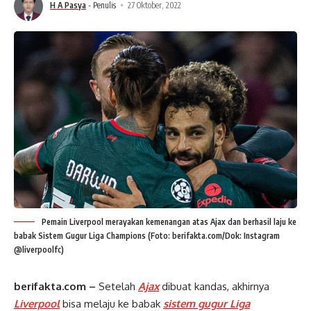
H A Pasya
- Penulis
27 Oktober, 2022
Pemain Liverpool merayakan kemenangan atas Ajax dan berhasil laju ke
babak Sistem Gugur Liga Champions (Foto: berifakta.com/Dok: Instagram
@liverpoolfc)
berifakta.com –
Setelah
Ajax
dibuat kandas, akhirnya
Liverpool
bisa melaju ke babak
sistem gugur Liga