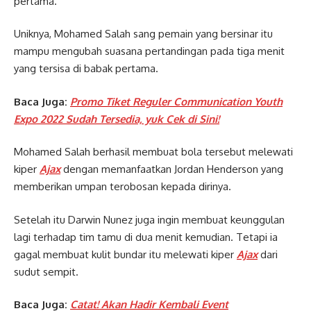
pertama.
Uniknya, Mohamed Salah sang pemain yang bersinar itu
mampu mengubah suasana pertandingan pada tiga menit
yang tersisa di babak pertama.
Baca Juga:
Promo Tiket Reguler Communication Youth
Expo 2022 Sudah Tersedia, yuk Cek di Sini!
Mohamed Salah berhasil membuat bola tersebut melewati
kiper
Ajax
dengan memanfaatkan Jordan Henderson yang
memberikan umpan terobosan kepada dirinya.
Setelah itu Darwin Nunez juga ingin membuat keunggulan
lagi terhadap tim tamu di dua menit kemudian. Tetapi ia
gagal membuat kulit bundar itu melewati kiper
Ajax
dari
sudut sempit.
Baca Juga:
Catat! Akan Hadir Kembali Event