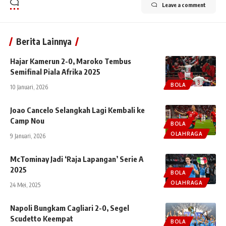
Leave a comment
Berita Lainnya
Hajar Kamerun 2-0, Maroko Tembus
Semifinal Piala Afrika 2025
BOLA
10 Januari, 2026
Joao Cancelo Selangkah Lagi Kembali ke
Camp Nou
BOLA
OLAHRAGA
9 Januari, 2026
McTominay Jadi ‘Raja Lapangan’ Serie A
2025
BOLA
OLAHRAGA
24 Mei, 2025
Napoli Bungkam Cagliari 2-0, Segel
Scudetto Keempat
BOLA