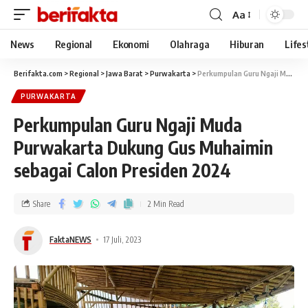
Aa
News
Regional
Ekonomi
Olahraga
Hiburan
Lifes
Berifakta.com
>
Regional
>
Jawa Barat
>
Purwakarta
>
Perkumpulan Guru Ngaji Muda Purwakarta Dukung Gus Muhaimin sebagai Calon Presiden 2024
PURWAKARTA
Perkumpulan Guru Ngaji Muda
Purwakarta Dukung Gus Muhaimin
sebagai Calon Presiden 2024
Share
2 Min Read
FaktaNEWS
17 Juli, 2023