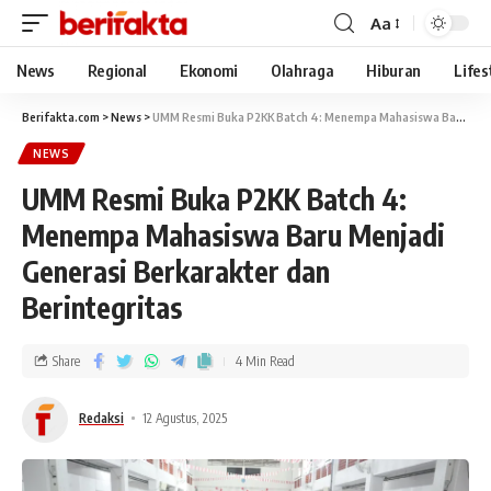
Aa
News
Regional
Ekonomi
Olahraga
Hiburan
Lifes
Berifakta.com
>
News
>
UMM Resmi Buka P2KK Batch 4: Menempa Mahasiswa Baru Menjadi Generasi Berkarakter dan Berintegritas
NEWS
UMM Resmi Buka P2KK Batch 4:
Menempa Mahasiswa Baru Menjadi
Generasi Berkarakter dan
Berintegritas
Share
4 Min Read
Redaksi
12 Agustus, 2025