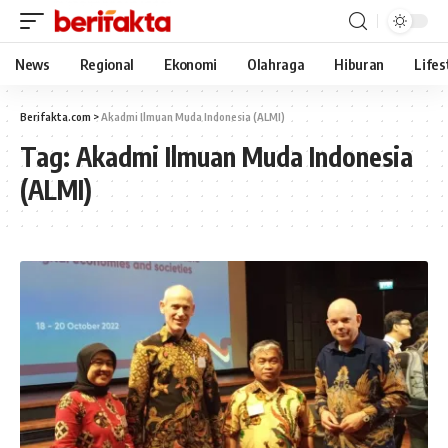
News
Regional
Ekonomi
Olahraga
Hiburan
Lifes
Berifakta.com
>
Akadmi Ilmuan Muda Indonesia (ALMI)
Tag:
Akadmi Ilmuan Muda Indonesia
(ALMI)