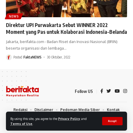
NEWS
Direktur UPI Purwakarta Sebut WINNER 2022
Moment yang Pas untuk Kolaborasi Indonesia-Belanda
Jakarta, berifakta.com - Badan Riset dan Inovasi Nasional (BRIN)
beserta organisasi dan lembaga
…
Posted
FaktaNEWS
30 Oktober, 2022
Follow US
Redaksi
Disclaimer
Pedoman Media Siber
Kontak
Kirim Tulisan
By using this site, you agree to the
Privacy Policy
and
Accept
Terms of Use
.
© 2022 berifakta.com - All Rights Reserved.