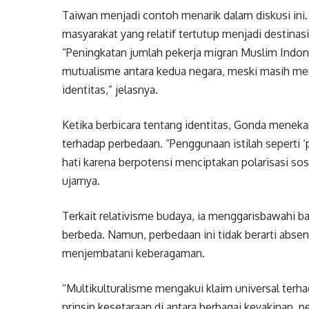
Taiwan menjadi contoh menarik dalam diskusi ini. 
masyarakat yang relatif tertutup menjadi destinas
“Peningkatan jumlah pekerja migran Muslim Indo
mutualisme antara kedua negara, meski masih me
identitas,” jelasnya.
Ketika berbicara tentang identitas, Gonda mene
terhadap perbedaan. “Penggunaan istilah seperti ‘
hati karena berpotensi menciptakan polarisasi sosia
ujarnya.
Terkait relativisme budaya, ia menggarisbawahi 
berbeda. Namun, perbedaan ini tidak berarti absen
menjembatani keberagaman.
“Multikulturalisme mengakui klaim universal ter
prinsip kesetaraan di antara berbagai keyakinan, 