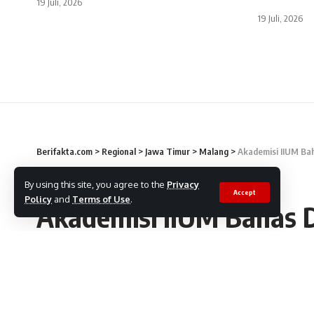
19 Juli, 2026
19 Juli, 2026
Berifakta.com
>
Regional
>
Jawa Timur
>
Malang
>
Akademisi IIUM Bah
MALANG
By using this site, you agree to the
Privacy
Accept
Policy
and
Terms of Use
.
Akademisi IIUM Bahas 
Multikulturalisme Mala
Historis