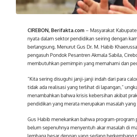
CIREBON, Berifakta.com
– Masyarakat Kabupate
nyata dalam sektor pendidikan seiring dengan kam
berlangsung. Menurut Gus Dr. M. Habib Khaerussa
pengasuh Pondok Pesantren Akmala Sabila, Cirebo
membutuhkan pemimpin yang memahami dan peduli
“Kita sering disuguhi janji-janji indah dari para c
tidak ada realisasi yang terlihat di lapangan,” un
menambahkan bahwa krisis kebersihan akibat prakti
pendidikan yang merata merupakan masalah yang 
Gus Habib menekankan bahwa program-program pen
belum sepenuhnya menyentuh akar masalah di mas
lembaga besar dengan yang sedang berkembang ma