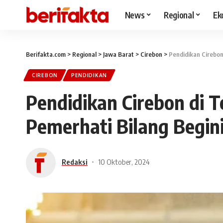
News
Regional
Ek
Berifakta.com
>
Regional
>
Jawa Barat
>
Cirebon
>
Pendidikan Cirebon 
CIREBON
PENDIDIKAN
Pendidikan Cirebon di Te
Pemerhati Bilang Begin
Redaksi
10 Oktober, 2024