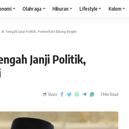
onomi
Olahraga
Hiburan
Lifestyle
Kolom
di Tengah Janji Politik, Pemerhati Bilang Begini
ngah Janji Politik,
i
Share
3 Min Read