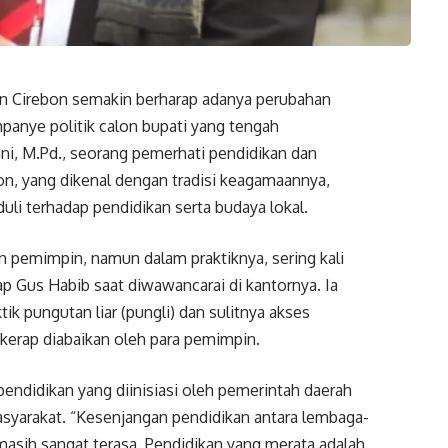
n Cirebon semakin berharap adanya perubahan
panye politik calon bupati yang tengah
ni, M.Pd., seorang pemerhati pendidikan dan
n, yang dikenal dengan tradisi keagamaannya,
 terhadap pendidikan serta budaya lokal.
alon pemimpin, namun dalam praktiknya, sering kali
gkap Gus Habib saat diwawancarai di kantornya. Ia
k pungutan liar (pungli) dan sulitnya akses
kerap diabaikan oleh para pemimpin.
didikan yang diinisiasi oleh pemerintah daerah
yarakat. “Kesenjangan pendidikan antara lembaga-
sih sangat terasa. Pendidikan yang merata adalah