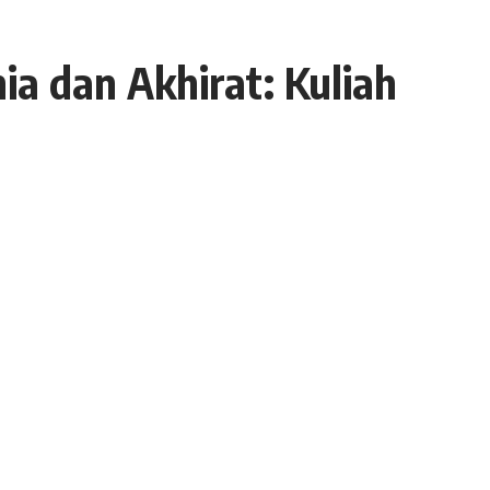
a dan Akhirat: Kuliah
Wisuda STIQ Al-
Share
3 Min Read