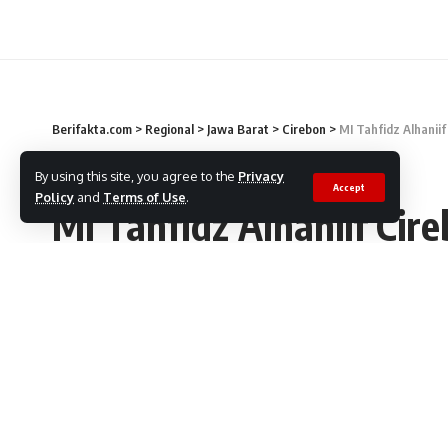
Berifakta.com
>
Regional
>
Jawa Barat
>
Cirebon
>
MI Tahfidz Alhaniif
CIREBON
PENDIDIKAN
By using this site, you agree to the
Privacy
Accept
Policy
and
Terms of Use
.
MI Tahfidz Alhaniif Cir
Olimpiade Bahasa Arab 
2024
Redaksi
9 Oktober, 2024