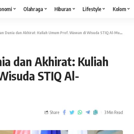
onomi
Olahraga
Hiburan
Lifestyle
Kolom
 Dunia dan Akhirat: Kuliah Umum Prof. Wawan di Wisuda STIQ Al-Multazam
a dan Akhirat: Kuliah
Wisuda STIQ Al-
Share
3 Min Read