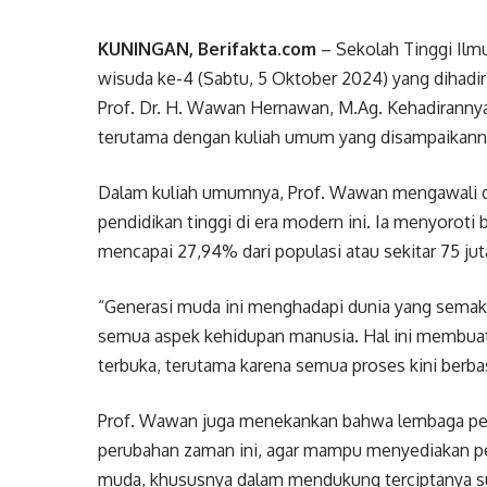
KUNINGAN, Berifakta.com
– Sekolah Tinggi Ilm
wisuda ke-4 (Sabtu, 5 Oktober 2024) yang dihadiri
Prof. Dr. H. Wawan Hernawan, M.Ag. Kehadirannya
terutama dengan kuliah umum yang disampaikannya
Dalam kuliah umumnya, Prof. Wawan mengawali 
pendidikan tinggi di era modern ini. Ia menyoroti
mencapai 27,94% dari populasi atau sekitar 75 jut
“Generasi muda ini menghadapi dunia yang semaki
semua aspek kehidupan manusia. Hal ini membuat
terbuka, terutama karena semua proses kini berbas
Prof. Wawan juga menekankan bahwa lembaga pend
perubahan zaman ini, agar mampu menyediakan pel
muda, khususnya dalam mendukung terciptanya s