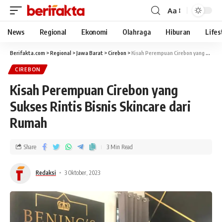
Aa
News
Regional
Ekonomi
Olahraga
Hiburan
Lifes
Berifakta.com
>
Regional
>
Jawa Barat
>
Cirebon
>
Kisah Perempuan Cirebon yang Sukses Rintis Bisnis Skincare dari Rumah
CIREBON
Kisah Perempuan Cirebon yang
Sukses Rintis Bisnis Skincare dari
Rumah
Share
3 Min Read
Redaksi
3 Oktober, 2023