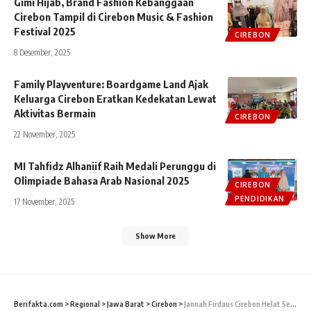
Gimi Hijab, Brand Fashion Kebanggaan
Cirebon Tampil di Cirebon Music & Fashion
Festival 2025
CIREBON
8 Desember, 2025
Family Playventure: Boardgame Land Ajak
Keluarga Cirebon Eratkan Kedekatan Lewat
Aktivitas Bermain
CIREBON
22 November, 2025
MI Tahfidz Alhaniif Raih Medali Perunggu di
Olimpiade Bahasa Arab Nasional 2025
CIREBON
PENDIDIKAN
17 November, 2025
Show More
Berifakta.com
>
Regional
>
Jawa Barat
>
Cirebon
>
Jannah Firdaus Cirebon Helat Seminar Pemanfaatan Tools Promosi untuk Hasilkan Transaksi Bertubi-tubi